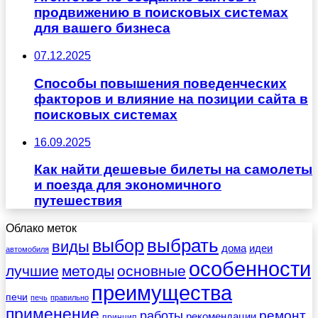
продвижению в поисковых системах
для вашего бизнеса
07.12.2025
Способы повышения поведенческих
факторов и влияние на позиции сайта в
поисковых системах
16.09.2025
Как найти дешевые билеты на самолеты
и поезда для экономичного
путешествия
Облако меток
выбрать
выбор
виды
дома
идеи
автомобиля
особенности
лучшие
методы
основные
преимущества
печи
печь
правильно
применение
работы
ремонт
рекомендации
принцип